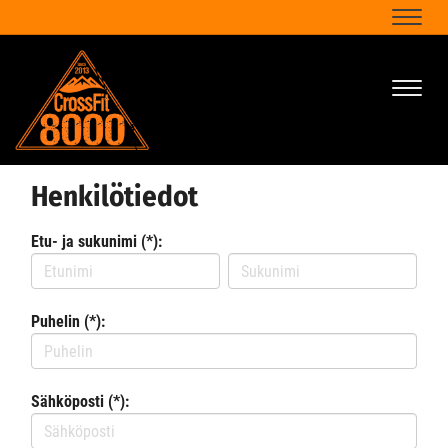
Naviga
Naviga
Henkilötiedot
Etu- ja sukunimi (*):
Puhelin (*):
Sähköposti (*):