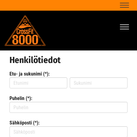
Naviga
Naviga
Henkilötiedot
Etu- ja sukunimi (*):
Puhelin (*):
Sähköposti (*):