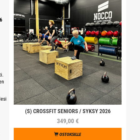
26
i.
en
lesi
(S) CROSSFIT SENIORS / SYKSY 2026
349,00 €
t
OSTOKSILLE