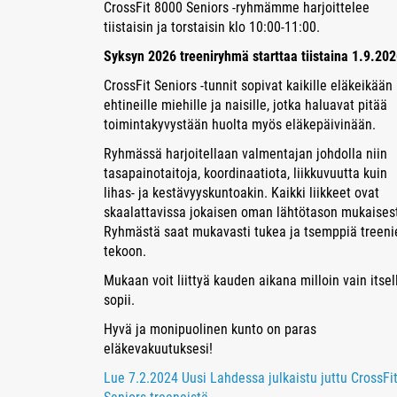
CrossFit 8000 Seniors -ryhmämme harjoittelee
tiistaisin ja torstaisin klo 10:00-11:00.
Syksyn 2026 treeniryhmä starttaa tiistaina 1.9.20
CrossFit Seniors -tunnit sopivat kaikille eläkeikään
ehtineille miehille ja naisille, jotka haluavat pitää
toimintakyvystään huolta myös eläkepäivinään.
Ryhmässä harjoitellaan valmentajan johdolla niin
tasapainotaitoja, koordinaatiota, liikkuvuutta kuin
lihas- ja kestävyyskuntoakin. Kaikki liikkeet ovat
skaalattavissa jokaisen oman lähtötason mukaisest
Ryhmästä saat mukavasti tukea ja tsemppiä treeni
tekoon.
Mukaan voit liittyä kauden aikana milloin vain itsel
sopii.
Hyvä ja monipuolinen kunto on paras
eläkevakuutuksesi!
Lue 7.2.2024 Uusi Lahdessa julkaistu juttu CrossFi