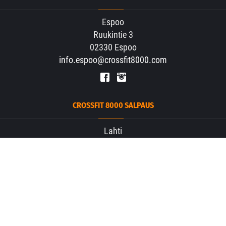
Espoo
Ruukintie 3
02330 Espoo
info.espoo@crossfit8000.com
CROSSFIT 8000 SALPAUS
Lahti
Hämeenlinnantie 59
15800 Lahti
info.salpaus@crossfit8000.com
MUUT YHTEYSTIEDOT