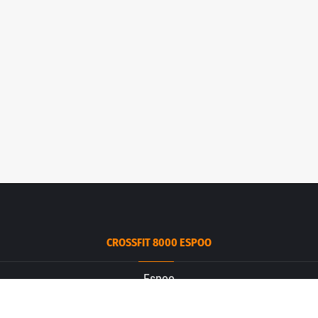
CROSSFIT 8000 ESPOO
Espoo
Ruukintie 3
02330 Espoo