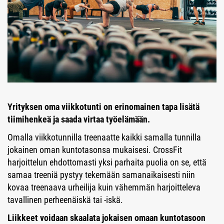
Yrityksen oma viikkotunti on erinomainen tapa lisätä
tiimihenkeä ja saada virtaa työelämään.
Omalla viikkotunnilla treenaatte kaikki samalla tunnilla
jokainen oman kuntotasonsa mukaisesi. CrossFit
harjoittelun ehdottomasti yksi parhaita puolia on se, että
samaa treeniä pystyy tekemään samanaikaisesti niin
kovaa treenaava urheilija kuin vähemmän harjoitteleva
tavallinen perheenäiskä tai -iskä.
Liikkeet voidaan skaalata jokaisen omaan kuntotasoon