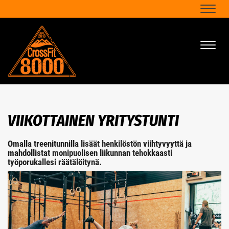
Naviga
Naviga
VIIKOTTAINEN YRITYSTUNTI
Omalla treenitunnilla lisäät henkilöstön viihtyvyyttä ja
mahdollistat monipuolisen liikunnan tehokkaasti
työporukallesi räätälöitynä.