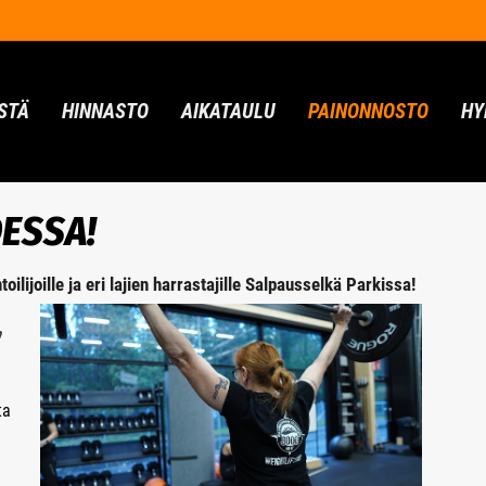
STÄ
HINNASTO
AIKATAULU
PAINONNOSTO
HY
ESSA!
lijoille ja eri lajien harrastajille Salpausselkä Parkissa!
,
n
ta