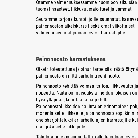
Otamme valmennuksessamme huomioon aikuisiän
tuomat haasteet, liikkuvuusrajoitteet ja vammat.
Seuramme tarjoaa kuntoilijoille suunnatut, kattava
painonnoston alkeiskurssit sekä omat viikottaiset
valmennusryhmät painonnoston harrastajille.
Painonnosto harrastuksena
Oikein toteutettuna ja sinun tarpeisiisi räätälöitynä
painonnosto on mitä parhain treenimuoto.
Painonnosto kehittää voimaa, taitoa, liikkuvuutta j
nopeutta. Näitä ominaisuuksia meidän jokaisen on
hyvä ylläpitää, kehittää ja harjoitella.
Painonnostoliikkeiden hallinta on erinomainen poh
monenlaiselle liikkeelle ja painonnosto sopiikin nii
oheisharjoitteluksi eri urheilulajien harrastajille ku
ihan jokaiselle liikkujalle.
Toimintamme on suunniteltu kaikille painonnostos