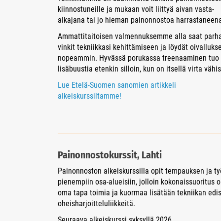
kiinnostuneille ja mukaan voit liittyä aivan vasta-
alkajana tai jo hieman painonnostoa harrastaneen
Ammattitaitoisen valmennuksemme alla saat parh
vinkit tekniikkasi kehittämiseen ja löydät oivalluks
nopeammin. Hyvässä porukassa treenaaminen tuo
lisäbuustia etenkin silloin, kun on itsellä virta vähi
Lue Etelä-Suomen sanomien artikkeli
alkeiskurssiltamme!
Painonnostokurssit, Lahti
Painonnoston alkeiskurssilla opit tempauksen ja ty
pienempiin osa-alueisiin, jolloin kokonaissuoritus 
oma tapa toimia ja kuormaa lisätään tekniikan edis
oheisharjoitteluliikkeitä.
Seuraava alkeiskurssi syksyllä 2026.