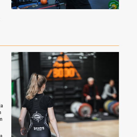
t
a
ja
n
in
ta