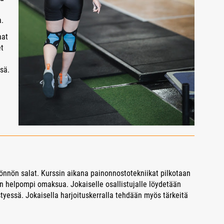
a.
aat
et
ssä.
önnön salat. Kurssin aikana painonnostotekniikat pilkotaan
on helpompi omaksua. Jokaiselle osallistujalle löydetään
tyessä. Jokaisella harjoituskerralla tehdään myös tärkeitä